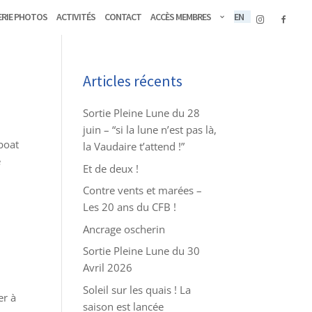
erie Photos
Activités
Contact
Accès membres
EN
Articles récents
Sortie Pleine Lune du 28
juin – “si la lune n’est pas là,
boat
la Vaudaire t’attend !”
é
Et de deux !
Contre vents et marées –
Les 20 ans du CFB !
Ancrage oscherin
Sortie Pleine Lune du 30
Avril 2026
Soleil sur les quais ! La
er à
saison est lancée